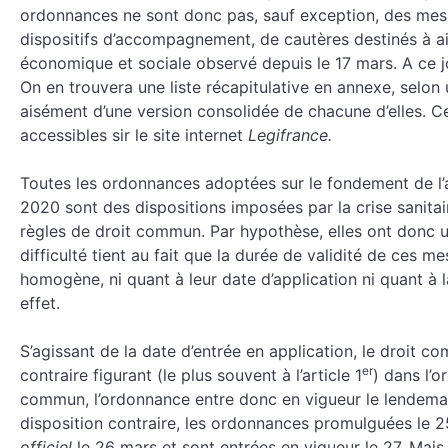
ordonnances ne sont donc pas, sauf exception, des mesure
dispositifs d’accompagnement, de cautères destinés à aid
économique et sociale observé depuis le 17 mars. A ce 
On en trouvera une liste récapitulative en annexe, selon
aisément d’une version consolidée de chacune d’elles. 
accessibles sir le site internet
Legifrance.
Toutes les ordonnances adoptées sur le fondement de l’ar
2020 sont des dispositions imposées par la crise sanita
règles de droit commun. Par hypothèse, elles ont donc 
difficulté tient au fait que la durée de validité de ces 
homogène, ni quant à leur date d’application ni quant à l
effet.
S’agissant de la date d’entrée en application, le droit c
er
contraire figurant (le plus souvent à l’article 1
) dans l’o
commun, l’ordonnance entre donc en vigueur le lendemain
disposition contraire, les ordonnances promulguées le 
officiel
le 26 mars et sont entrées en vigueur le 27. Ma