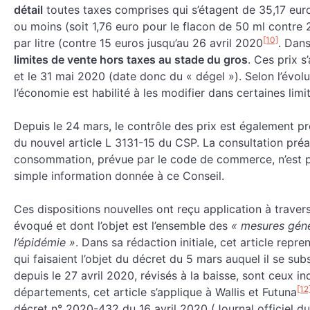
détail
toutes taxes comprises qui s’étagent de 35,17 euro
ou moins (soit 1,76 euro pour le flacon de 50 ml contre 
[10]
par litre (contre 15 euros jusqu’au 26 avril 2020
. Dan
limites de vente hors taxes au stade du gros
. Ces prix s
et le 31 mai 2020 (date donc du « dégel »). Selon l’évolut
l’économie est habilité à les modifier dans certaines limi
Depuis le 24 mars, le contrôle des prix est également pré
du nouvel article L 3131-15 du CSP. La consultation préal
consommation, prévue par le code de commerce, n’est pl
simple information donnée à ce Conseil.
Ces dispositions nouvelles ont reçu application à travers
évoqué et dont l’objet est l’ensemble des
« mesures géné
l’épidémie »
.
Dans sa rédaction initiale, cet article repren
qui faisaient l’objet du décret du 5 mars auquel il se sub
depuis le 27 avril 2020, révisés à la baisse, sont ceux i
[12
départements, cet article s’applique à Wallis et Futuna
décret n° 2020-432 du 16 avril 2020 (Journal officiel du