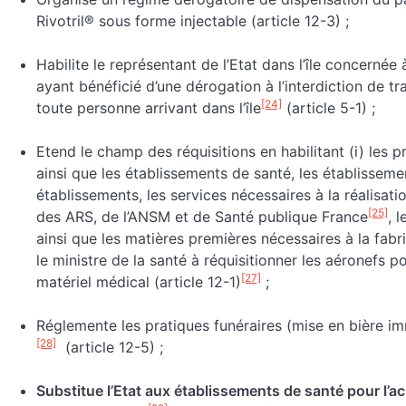
Rivotril® sous forme injectable (article 12-3) ;
Habilite le représentant de l’Etat dans l’île concernée
ayant bénéficié d’une dérogation à l’interdiction de tr
[24]
toute personne arrivant dans l’île
(article 5-1) ;
Etend le champ des réquisitions en habilitant (i) les p
ainsi que les établissements de santé, les établissem
établissements, les services nécessaires à la réalisati
[25]
des ARS, de l’ANSM et de Santé publique France
, 
ainsi que les matières premières nécessaires à la fabri
le ministre de la santé à réquisitionner les aéronefs p
[27]
matériel médical (article 12-1)
;
Réglemente les pratiques funéraires (mise en bière im
[28]
(article 12-5) ;
Substitue l’Etat aux établissements de santé pour l’a