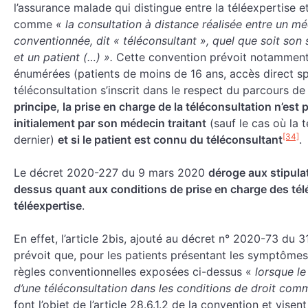
l’assurance malade qui distingue entre la téléexpertise e
comme
« la consultation à distance réalisée entre un mé
conventionnée, dit « téléconsultant », quel que soit son 
et un patient (…) ».
Cette convention prévoit notamment 
énumérées (patients de moins de 16 ans, accès direct spé
téléconsultation s’inscrit dans le respect du parcours de
principe, la prise en charge de la téléconsultation n’est p
initialement par son médecin traitant
(sauf le cas où la t
[34]
dernier)
et si le patient est connu du téléconsultant
.
Le décret 2020-227 du 9 mars 2020
déroge aux stipula
dessus quant aux conditions de prise en charge des tél
téléexpertise
.
En effet, l’article 2bis, ajouté au décret n° 2020-73 du 
prévoit que, pour les patients présentant les symptômes
règles conventionnelles exposées ci-dessus «
lorsque le
d’une téléconsultation dans les conditions de droit com
font l’objet de l’article 28.6.1.2 de la convention et visen