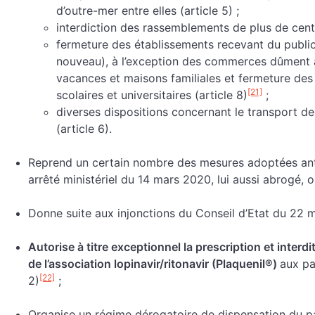
d’outre-mer entre elles (article 5) ;
interdiction des rassemblements de plus de cent
fermeture des établissements recevant du public
nouveau), à l’exception des commerces dûment a
vacances et maisons familiales et fermeture des 
[21]
scolaires et universitaires (article 8)
;
diverses dispositions concernant le transport 
(article 6).
Reprend un certain nombre des mesures adoptées anté
arrêté ministériel du 14 mars 2020, lui aussi abrogé, 
Donne suite aux injonctions du Conseil d’Etat du 22 ma
Autorise à titre exceptionnel la prescription et interd
de l’association lopinavir/ritonavir (Plaquenil®)
aux pa
[22]
2)
;
Organise un régime dérogatoire de dispensation du par