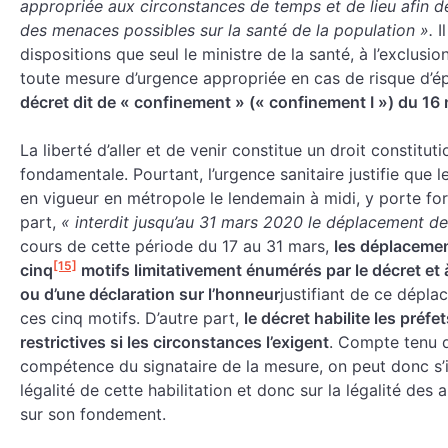
appropriée aux circonstances de temps et de lieu afin d
des menaces possibles sur la santé de la population ».
I
dispositions que seul le ministre de la santé, à l’exclusio
toute mesure d’urgence appropriée en cas de risque d’é
décret dit de « confinement » (« confinement I ») du 1
La liberté d’aller et de venir constitue un droit constitut
fondamentale. Pourtant, l’urgence sanitaire justifie que
en vigueur en métropole le lendemain à midi, y porte fort
part,
« interdit jusqu’au 31 mars 2020 le déplacement d
cours de cette période du 17 au 31 mars,
les déplacemen
[15]
cinq
motifs limitativement énumérés par le décret et à
ou d’une déclaration sur l’honneur
justifiant de ce dépla
ces cinq motifs. D’autre part,
le décret habilite les pré
restrictives si les circonstances l’exigent
. Compte tenu d
compétence du signataire de la mesure, on peut donc s’i
légalité de cette habilitation et donc sur la légalité des
sur son fondement.