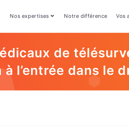
Nos expertises
Notre différence
Vos a
édicaux de télésurve
n à l’entrée dans le