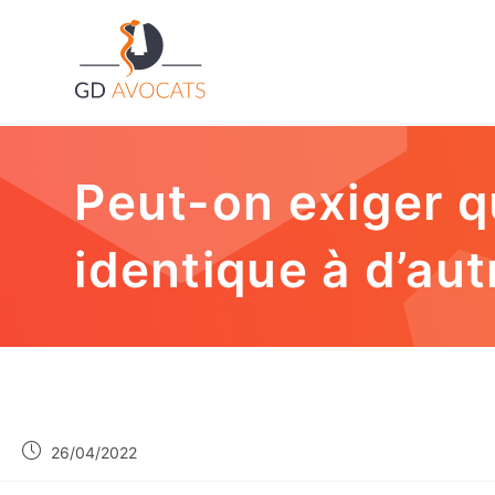
Peut-on exiger q
identique à d’aut
26/04/2022