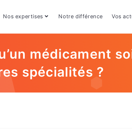
Nos expertises
Notre différence
Vos act
u’un médicament soit
res spécialités ?