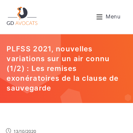
Menu
PLFSS 2021, nouvelles
variations sur un air connu
(1/2) : Les remises
exonératoires de la clause de
sauvegarde
13/10/2020