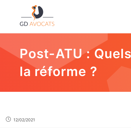
Post-ATU : Quels 
la réforme ?
12/02/2021