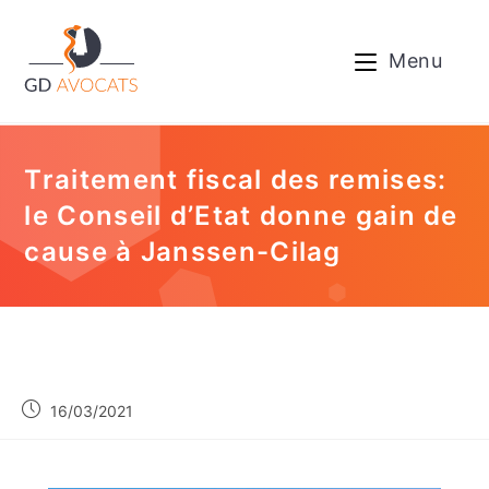
Menu
Traitement fiscal des remises:
le Conseil d’Etat donne gain de
cause à Janssen-Cilag
16/03/2021