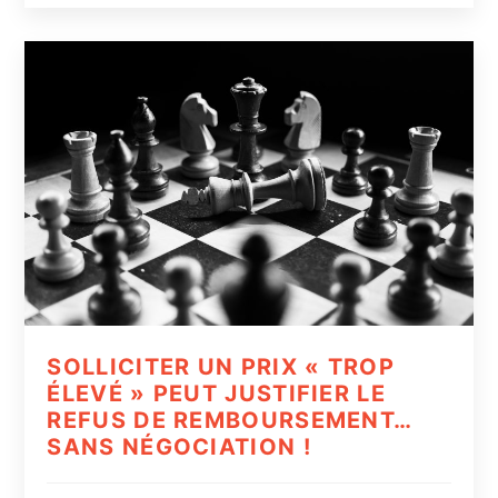
SOLLICITER UN PRIX « TROP
ÉLEVÉ » PEUT JUSTIFIER LE
REFUS DE REMBOURSEMENT…
SANS NÉGOCIATION !